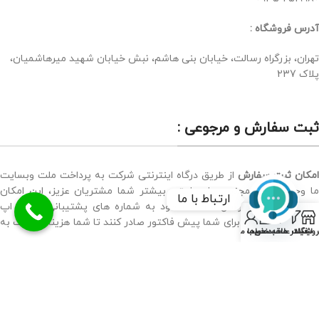
آدرس فروشگاه :
تهران، بزرگراه رسالت، خیابان بنی هاشم، نبش خیابان شهید میرهاشمیان،
پلاک 237
ثبت سفارش و مرجوعی :
امکان ثبت سفارش
از طریق درگاه اینترنتی شرکت به پرداخت ملت وبسایت
ما وجود دارد. همچنین برای راحتی بیشتر شما مشتریان عزیز، این امکان
ارتباط با ما
وجود دارد که با ارسال اطلاعات خود به شماره های پشتیبانی واتس اپ
0
سایت، همکاران ما برای شما پیش فاکتور صادر کنند تا شما هزینه را کارت به
Open
روشگاه
فیلتر ها
سبد خرید
لیست علاقه‌مندی‌ها
حساب من
کارت کنید.
chaty
مرجوعی اجناس
، در قالب قوانین وزارت صنعت و معدن امکان پذیر است. برای
اجناسی که به صورت سفارشی ساخته نشده اند، امکان مرجوعی در صورت
سالم بودن بسته بندی و باز نشدن کالاها تا یک هفته امکان پذیر می باشد.