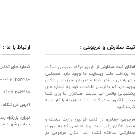
ثبت سفارش و مرجوعی :
ارتباط با ما :
مکان ثبت سفارش
از طریق درگاه اینترنتی شرکت
شماره های تماس 
به پرداخت ملت وبسایت ما وجود دارد. همچنین
021-22519980 --- 021-22519978 --- 021-22519941
برای راحتی بیشتر شما مشتریان عزیز، این امکان
وجود دارد که با ارسال اطلاعات خود به شماره های
0935-2519980
پشتیبانی واتس اپ سایت، همکاران ما برای شما
پیش فاکتور صادر کنند تا شما هزینه را کارت به
آدرس فروشگاه :
کارت کنید.
تهران، بزرگراه ر
رجوعی اجناس
، در قالب قوانین وزارت صنعت و
خیابان شهید میرها
معدن امکان پذیر است. برای اجناسی که به صورت
سفارشی ساخته نشده اند، امکان مرجوعی در