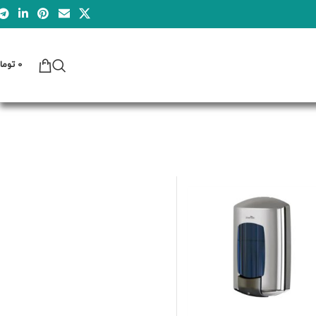
0
توما