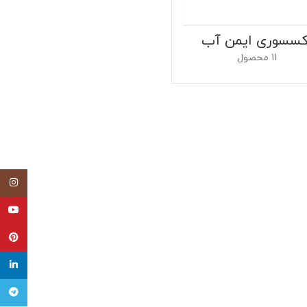
کسسوری ایمن آب
11 محصول
اینستاگ
یوتیوب
پینتر
لینکدای
تلگرام