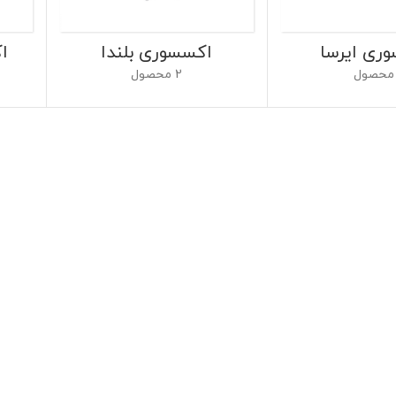
ری ایرسا
اکسسوری بلندا
ا
2 محصول