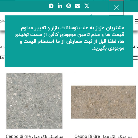
0
منو
0
تومان
مشتریان عزیز به علت نوسانات بازار و تغییر مداوم
سرامیک راک
قیمت ها و عدم تامین موجودی کافی از سمت تولیدی
ها، لطفا قبل از ثبت سفارش از ما استعلام قیمت و
خانه
انواع سرامیک ها
سرامیک راک
برگه 2
نمایش 17–32 از 33 نتیجه
موجودی بگیرید.
نمایش نوار کناری
فیلتر ها
سرامیک راک مدل Ceppo Di Gre
سرامیک راک مدل Ceppo di gre