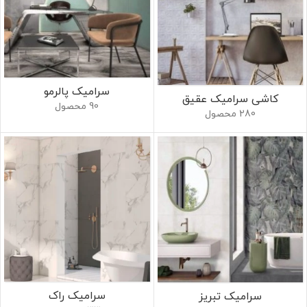
سرامیک پالرمو
کاشی سرامیک عقیق
90 محصول
280 محصول
سرامیک راک
سرامیک تبریز